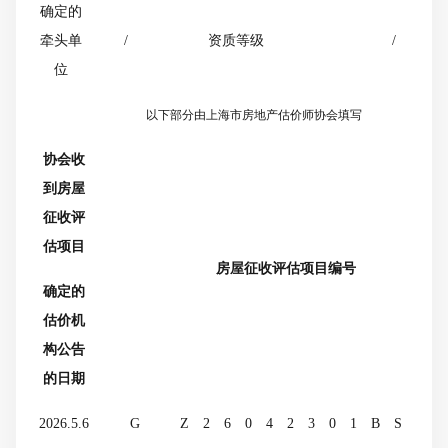
确定的
牵头单
/
资质等级
/
位
以下部分由上海市房地产估价师协会填写
协会收
到房屋
征收评
估项目
房屋征收评估项目编号
确定的
估价机
构公告
的日期
2026.5.6
G
Z
2
6
0
4
2
3
0
1
B
S
2
Z