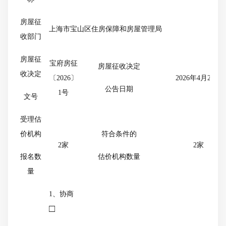
房屋征
上海市宝山区住房保障和房屋管理局
收部门
房屋征
宝府房征
房屋征收决定
收决定
〔
202
6
〕
2026年4月23日
公告日期
1号
文号
受理估
价机构
符合条件的
2
家
2
家
报名数
估价机构数量
量
1、协商
□