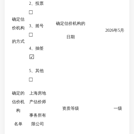
2、投票
□
确定估
确定估价机构的
3、摇号
价机构
2
026年5
月
4
日
□
日期
的方式
4、抽签
☑
5、其他
□
确定的
上海房地
估价机
产估价师
资质等级
一级
构
事务所有
名单
限公司