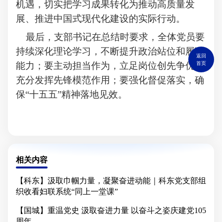
机遇，
切实把学习成果转化为推动高质量发
展、推进中国式现代化建设的实际行动。
最后，
支部书记在总结时要求，全体党员要
持续深化理论学习，不断提升政治站位和履职
返回
首页
能力；要主动担当作为，立足岗位创先争优，
充分发挥先锋模范作用；要强化督促落实，确
保
“十五五”精神落地见效。
相关内容
【科东】汲取巾帼力量，凝聚奋进动能｜科东党支部组
织收看妇联系统“同上一堂课”
【国城】重温党史 汲取奋进力量 以奋斗之姿庆建党105
周年