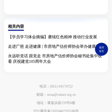
相关内容
【学员学习体会摘编】赓续红色精神 推动行业发展
走进广慈 走进健康 | 市房地产估价师协会举办健康讲座
返回
首页
永远听党话 跟党走 市房地产估价师协会秘书处集中收
看 庆祝建党105周年大会
电话：(021) 64174722
邮箱：sreaa@valuer.org.cn
地址：肇嘉浜路159号6楼
沪公网安备31010402335188号