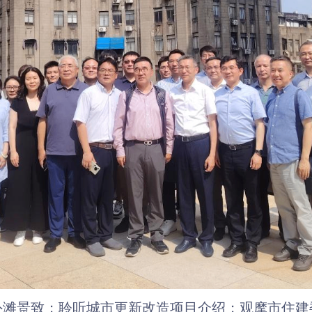
外滩景致
；
聆听城市更新改造项目介绍
；
观摩市住建