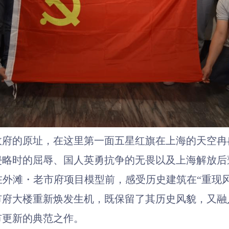
政府的
原
址，
在
这里
第一面五星红旗在上海的天空冉
侵略时的屈辱、国人英勇抗争的无畏以及上海解放后
在
外滩・老市府项目模型前，感受历史建筑在
“重现
市府大楼重新焕发生机，既保留了其历史风貌，又融
市更新的典范之作。