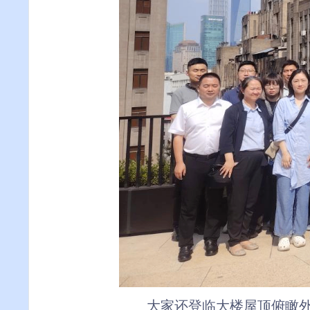
大家
还登临大楼
屋顶俯瞰