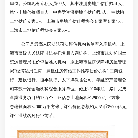
单位。公司现有专职人员
60
人，其中注册房地产估价师
31
人、
执业土地估价师
18
人，中房学资深房地产估价师
3
人、中估协
土地估价专家
1
人、上海市房地产估价师协会专家库专家
4
人、
上海市土地估价师协会专家
3
人。
公司是最高人民法院司法评估机构名单库入库机构、上
海市高级人民法院司法委托名册入选机构、上海市规划和国土
资源管理局地价评估准入机构、原上海市住房保障和房屋管理
局“经济适用住房、廉租住房评估工作推荐估价机构”
,
工商银
行、建设银行、恒丰银行、太平洋保险公司、华融资产管理公
司等数十家金融机构综合服务单位。截止
2018
年底，累计完成
各类业务项目约
15
万个，评估总土地面积约
29000
万平方米，
总建筑面积
32000
万平方米，评估价值总额约人民币
35000
亿元
,
评估业绩名列行业前茅。